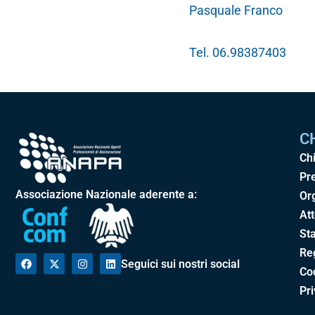
Pasquale Franco
Tel. 06.98387403
C
Ch
Pr
Associazione Nazionale aderente a:
Or
Att
Sta
Re
Seguici sui nostri social
Cod
Pr