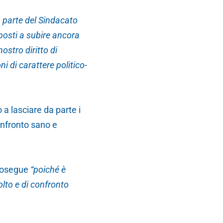
a parte del Sindacato
osti a subire ancora
ostro diritto di
ni di carattere politico-
o a lasciare da parte i
onfronto sano e
rosegue
“poiché è
olto e di confronto