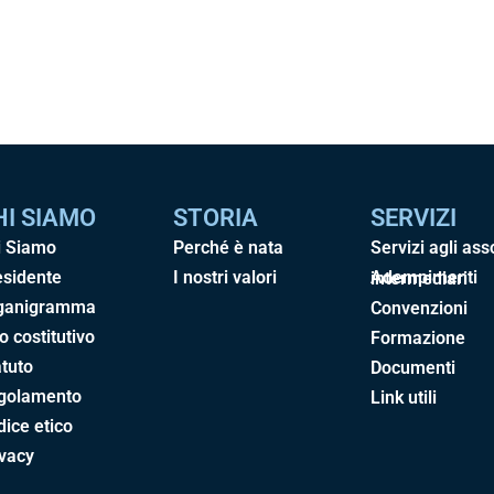
HI SIAMO
STORIA
SERVIZI
i Siamo
Perché è nata
Servizi agli ass
esidente
I nostri valori
Adempimenti intermediari
ganigramma
Convenzioni
o costitutivo
Formazione
tuto
Documenti
golamento
Link utili
ice etico
ivacy