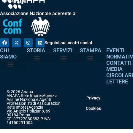
Associazione Nazionale aderente a:
Seguici sui nostri social
CHI
STORIA
SERVIZI
STAMPA
EVENTI
SIAMO
NORMATI
CONTATTI
MEDIA
Perché è nata
I nostri valori
Servizi agli associati
Adempimenti intermediari
Comunicati stampa
Dicono di noi
CIRCOLAR
Atto costitutivo
Codice etico
LETTERE
© 2026 Anapa
ANAPA Rete ImpresAgenzia
Privacy
Ass.ne Nazionale Agenti
Professionisti di Assicurazione
Rete ImpresAgenzia
Cookies
Via Angelo Poliziano, 69 –
00184 Roma
CF: 97727030583 P.IVA:
14150291004