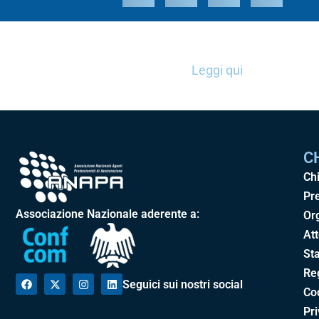
Leggi qui
C
Ch
Pr
Associazione Nazionale aderente a:
Or
Att
Sta
Re
Seguici sui nostri social
Cod
Pr