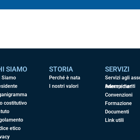
HI SIAMO
STORIA
SERVIZI
i Siamo
Perché è nata
Servizi agli ass
esidente
I nostri valori
Adempimenti intermediari
ganigramma
Convenzioni
o costitutivo
Formazione
tuto
Documenti
golamento
Link utili
ice etico
ivacy