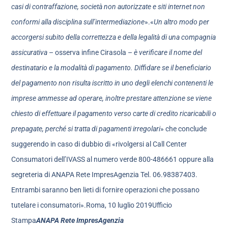
casi di contraffazione, società non autorizzate e siti internet non
conformi alla disciplina sull’intermediazione
».«
Un altro modo per
accorgersi subito della correttezza e della legalità di una compagnia
assicurativa
– osserva infine Cirasola –
è verificare il nome del
destinatario e la modalità di pagamento. Diffidare se il beneficiario
del pagamento non risulta iscritto in uno degli elenchi contenenti le
imprese ammesse ad operare, inoltre prestare attenzione se viene
chiesto di effettuare il pagamento verso carte di credito ricaricabili o
prepagate, perché si tratta di pagamenti irregolari
» che conclude
suggerendo in caso di dubbio di «rivolgersi al Call Center
Consumatori dell’IVASS al numero verde 800-486661 oppure alla
segreteria di ANAPA Rete ImpresAgenzia Tel. 06.98387403.
Entrambi saranno ben lieti di fornire operazioni che possano
tutelare i consumatori».Roma, 10 luglio 2019Ufficio
Stampa
ANAPA Rete ImpresAgenzia