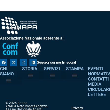
Associazione Nazionale aderente a:
Seguici sui nostri social
CHI
STORIA
SERVIZI
STAMPA
EVENTI
SIAMO
NORMATI
CONTATTI
MEDIA
Perché è nata
I nostri valori
Servizi agli associati
Adempimenti intermediari
Comunicati stampa
Dicono di noi
CIRCOLAR
Atto costitutivo
Codice etico
LETTERE
© 2026 Anapa
ANAPA Rete ImpresAgenzia
Privacy
Ass.ne Nazionale Agenti