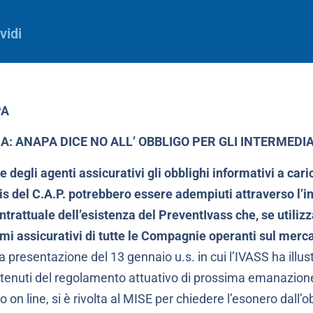
vidi
PA
: ANAPA DICE NO ALL’ OBBLIGO PER GLI INTERMEDIA
 degli agenti assicurativi gli obblighi informativi a cari
 bis del C.A.P. potrebbero essere adempiuti attraverso l’
ntrattuale dell’esistenza del PreventIvass che, se utiliz
emi assicurativi di tutte le Compagnie operanti sul merca
presentazione del 13 gennaio u.s. in cui l’IVASS ha illust
ontenuti del regolamento attuativo di prossima emanazio
on line, si è rivolta al MISE per chiedere l’esonero dall’ob