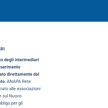
RI
co degli intermediari
inserimento
zato direttamente dal
to.
ANAPA Rete
rato alle associazioni
ne sul Nuovo
bligo per gli