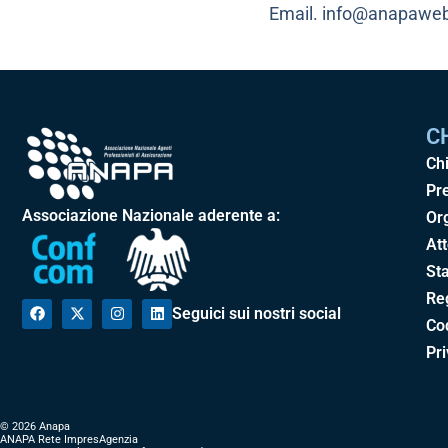
Email. info@anapaweb
C
Ch
Pr
Associazione Nazionale aderente a:
Or
Att
Sta
Re
Seguici sui nostri social
Cod
Pr
© 2026 Anapa
ANAPA Rete ImpresAgenzia