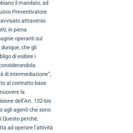
abbiano il mandato, ad
 Nuovo Preventivatore
avvisato attraverso
ti, in piena
pagnie operanti sul
 dunque, che gli
ligo di esibire i
, considerandola
ità di intermediazione”,
tto al contratto base
omuovere la
isione dell’Art. 132-bis
to agli agenti che sono
ri.Questo perché,
ta ad operare l’attività