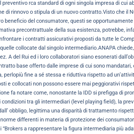
 il preventivo rca standard di ogni singola impresa di cui 
ne di rinnovo o stipula di un nuovo contratto.Visto che il
vo beneficio del consumatore, questi se opportunamente 
rmativa precontrattuale della sua esistenza, potrebbe, infat
frontare i contratti assicurativi proposti da tutte le Com
quelle collocate dal singolo intermediario.ANAPA chiede,
sez. A del Rui ed i loro collaboratori siano esonerati dall’obb
contratto base offerto dalle imprese di cui sono mandatari
, perlopiù fine a sé stessa e riduttiva rispetto ad un’attiv
osti e collocati non possono essere mai peggiorativi rispe
zione fa notare come, nonostante la IDD si prefigga di pr
condizioni tra gli intermediari (level playing field), la prev
all’ obbligo, legittima una disparità di trattamento rispet
norme differenti in materia di protezione dei consumato
 “Brokers a rappresentare la figura intermediaria più adat