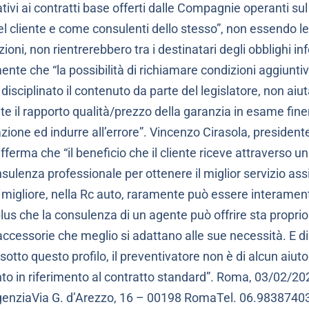
elativi ai contratti base offerti dalle Compagnie operanti s
el cliente e come consulenti dello stesso”, non essendo 
ioni, non rientrerebbero tra i destinatari degli obblighi in
nte che “la possibilità di richiamare condizioni aggiunti
isciplinato il contenuto da parte del legislatore, non aiuta
 il rapporto qualità/prezzo della garanzia in esame fine
ione ed indurre all’errore”. Vincenzo Cirasola, presiden
erma che “il beneficio che il cliente riceve attraverso u
sulenza professionale per ottenere il miglior servizio assi
io migliore, nella Rc auto, raramente può essere interame
plus che la consulenza di un agente può offrire sta proprio
 accessorie che meglio si adattano alle sue necessità. E di 
sotto questo profilo, il preventivatore non è di alcun aiut
nto in riferimento al contratto standard”. Roma, 03/02/2
nziaVia G. d’Arezzo, 16 – 00198 RomaTel. 06.9838740