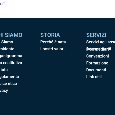
.it
HI SIAMO
STORIA
SERVIZI
i Siamo
Perché è nata
Servizi agli ass
esidente
I nostri valori
Adempimenti intermediari
ganigramma
Convenzioni
o costitutivo
Formazione
tuto
Documenti
golamento
Link utili
ice etico
ivacy