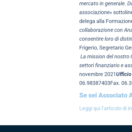
mercato in generale. Du
associazione»
sottolin
delega alla Formazione
collaborazione con Anap
consentire loro di dist
Frigerio, Segretario G
La mission del nostro 
settori finanziario e as
novembre 2021
Uffici
06.98387403Fax. 06.
Se sei Associato A
Leggi qui l’articolo di