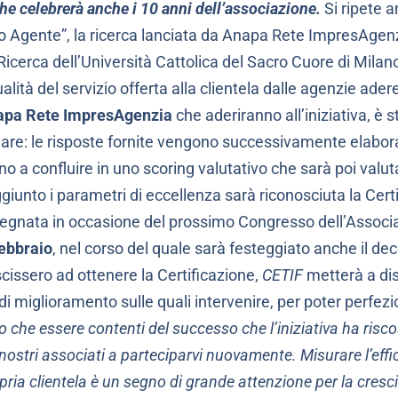
che celebrerà anche i 10 anni dell’associazione.
Si ripete 
ico Agente”, la ricerca lanciata da Anapa Rete ImpresAgen
i Ricerca dell’Università Cattolica del Sacro Cuore di Milano
 qualità del servizio offerta alla clientela dalle agenzie adere
napa Rete ImpresAgenzia
che aderiranno all’iniziativa, è s
are: le risposte fornite vengono successivamente elabora
nno a confluire in uno scoring valutativo che sarà poi valut
aggiunto i parametri di eccellenza sarà riconosciuta la Cer
segnata in occasione del prossimo Congresso dell’Associa
ebbraio
, nel corso del quale sarà festeggiato anche il d
cissero ad ottenere la Certificazione,
CETIF
metterà a di
di miglioramento sulle quali intervenire, per poter perfezio
che essere contenti del successo che l’iniziativa ha risc
nostri associati a parteciparvi nuovamente. Misurare l’effic
opria clientela è un segno di grande attenzione per la cresc