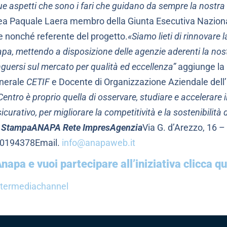
e aspetti che sono i fari che guidano da sempre la nostra
ea Paquale Laera membro della Giunta Esecutiva Nazion
 nonché referente del progetto.
«Siamo lieti di rinnovare 
a, mettendo a disposizione delle agenzie aderenti la nost
inguersi sul mercato per qualità ed eccellenza”
aggiunge la 
enerale
CETIF
e Docente di Organizzazione Aziendale dell’
Centro è proprio quella di osservare, studiare e accelerare
sicurativo, per migliorare la competitività e la sostenibilità
o StampaANAPA Rete ImpresAgenzia
Via G. d’Arezzo, 16 
30194378Email.
info@anapaweb.it
napa e vuoi partecipare all’iniziativa clicca qu
 intermediachannel