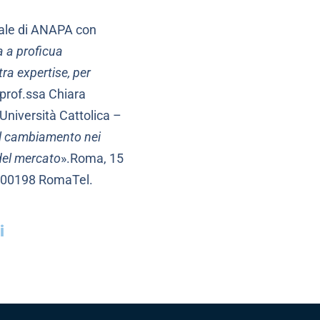
ale di ANAPA con
la a proficua
ra expertise, per
prof.ssa Chiara
Università Cattolica –
 il cambiamento nei
 del mercato
».Roma, 15
– 00198 RomaTel.
i