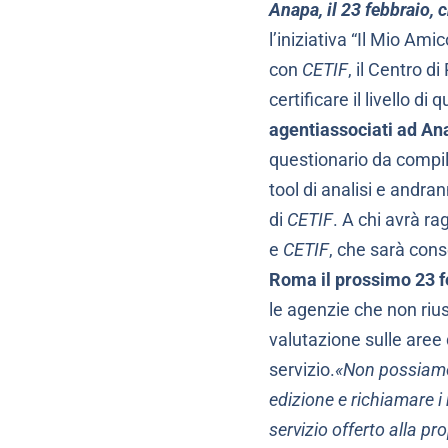
Anapa, il 23 febbraio, 
l’iniziativa “Il Mio Am
con
CETIF
, il Centro d
certificare il livello di
agenti
associati ad A
questionario da compil
tool di analisi e andra
di
CETIF
. A chi avrà r
e
CETIF
, che sarà con
Roma il prossimo 23 f
le agenzie che non rius
valutazione sulle aree 
servizio.
«Non possiamo 
edizione e richiamare i 
servizio offerto alla pr