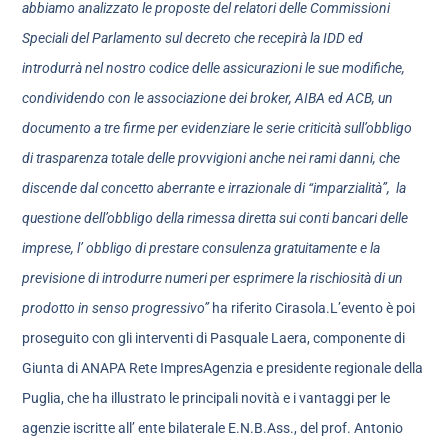
abbiamo analizzato le proposte del relatori delle Commissioni
Speciali del Parlamento sul decreto che recepirà la IDD ed
introdurrà nel nostro codice delle assicurazioni le sue modifiche,
condividendo con le associazione dei broker, A
IBA
ed A
CB
, un
documento a tre firme per evidenziare le serie criticità sull’obbligo
di trasparenza totale delle provvigioni anche nei rami danni, che
di
scende dal concetto aberrante e
irrazionale di “imparzialità”, la
questione dell’obbligo della rimessa diretta sui conti bancari delle
imprese, l’ obbligo di prestare consulenza gratuitamente e la
previsione di introdurre numeri per esprimere la rischiosità di u
n
prodotto in senso progressivo”
ha riferito Cirasola.L’evento è poi
proseguito con gli interventi di Pasquale Laera, componente di
Giunta di ANAPA Rete ImpresAgenzia e presidente regionale della
Puglia, che ha illustrato le principali novità e i vantaggi per le
agenzie iscritte all’ ente bilaterale E.N.B.Ass., del prof. Antonio