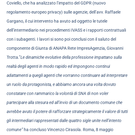
Coviello, che ha analizzato l’impatto del GDPR (nuovo
regolamento europeo privacy) sulle agenzie, dell’avv. Raffaele
Gargano, il cui intervento ha avuto ad oggetto le tutele
dell’intermediario nei procedimenti IVASS e i rapporti contrattuali
con i subagenti. I lavori si sono poi conclusi con il saluto del
componente di Giunta di ANAPA Rete ImpresAgenzia, Giovanni
Trotta.”
Le dinamiche evolutive della profession
e impattano sulla
realtà degli a
genti in modo rapido ed impongono
continui
adattamenti a quegli a
genti che vorranno continuare ad interpretare
un ruolo da protagonista
,
e abbiamo anc
ora una volta dovuto
constatare con rammarico
la volontà di S
NA
di non voler
partecipare alla stesura ed all’invio di un documento comune che
avrebbe avuto il potere di rafforzare strategicamente il valore di tutti
gli intermediari rappresentati dalle quattro sigle unite nell’intento
comune
”
ha concluso Vincenzo Cirasola. Roma, 8 maggio