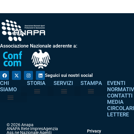
Associazione Nazionale aderente a:
Seguici sui nostri social
CHI
STORIA
SERVIZI
STAMPA
EVENTI
SIAMO
NORMATI
CONTATTI
MEDIA
Perché è nata
I nostri valori
Servizi agli associati
Adempimenti intermediari
Comunicati stampa
Dicono di noi
CIRCOLAR
Atto costitutivo
Codice etico
LETTERE
© 2026 Anapa
ANAPA Rete ImpresAgenzia
Privacy
Ass.ne Nazionale Agenti