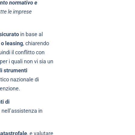
ento normativo e
tte le imprese
sicurato
in base al
 o leasing
, chiarendo
indi il conflitto con
er i quali non vi sia un
li strumenti
ico nazionale di
venzione.
ti di
 nell’assistenza in
catastrofale
, e valutare