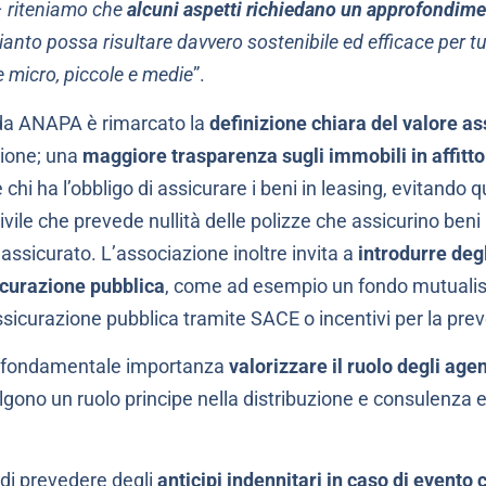
 riteniamo che
alcuni aspetti richiedano un approfondim
ianto possa risultare davvero sostenibile ed efficace per tu
e micro, piccole e medie
”.
i da ANAPA è rimarcato la
definizione chiara del valore as
zione; una
maggiore trasparenza sugli immobili in affitto
hi ha l’obbligo di assicurare i beni in leasing, evitando qu
ivile che prevede nullità delle polizze che assicurino beni p
’assicurato. L’associazione inoltre invita a
introdurre deg
sicurazione pubblica
, come ad esempio un fondo mutualist
sicurazione pubblica tramite SACE o incentivi per la pre
di fondamentale importanza
valorizzare il ruolo degli agen
gono un ruolo principe nella distribuzione e consulenza e
 di prevedere degli
anticipi indennitari in caso di evento 