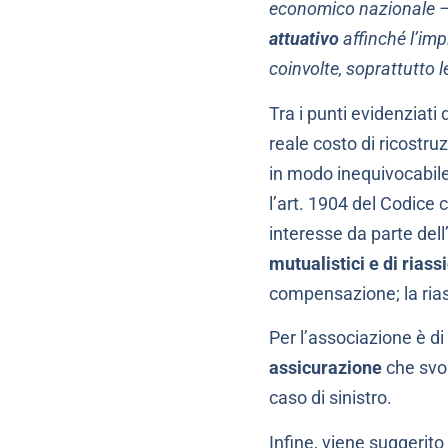
economico nazionale –
attuativo
affinché l’imp
coinvolte, soprattutto l
Tra i punti evidenziat
reale costo di ricostru
in modo inequivocabile c
l’art. 1904 del Codice c
interesse da parte dell
mutualistici e di rias
compensazione; la rias
Per l’associazione è 
assicurazione
che svol
caso di sinistro.
Infine, viene suggerito