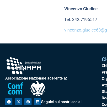
Vincenzo Giudice
Tel. 342.7195517
vincenzo.giudice63@
C
Ch
Pr
Associazione Nazionale aderente a:
Or
Att
Sta
Re
Seguici sui nostri social
Cod