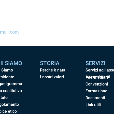
gmail.com
HI SIAMO
STORIA
SERVIZI
i Siamo
Perché è nata
Servizi agli ass
esidente
I nostri valori
Adempimenti intermediari
ganigramma
Convenzioni
o costitutivo
Formazione
tuto
Documenti
golamento
Link utili
ice etico