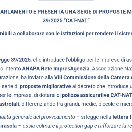
PARLAMENTO E PRESENTA UNA SERIE DI PROPOSTE MI
39/2025 “CAT-NAT”
ibili a collaborare con le istituzioni per rendere il sist
egge 39/2025
, che introduce l’obbligo per le imprese di ass
to intento
ANAPA Rete ImpresAgenzia
, Associazione Naz
urazione, ha inviato alla
VIII Commissione della Camera 
 serie di
proposte migliorative
al decreto che introduce 
per le imprese, di dotarsi di
polizze assicurative CAT-NAT
astrofali
, differenziando fra grandi, medie, piccole e mic
nalità generale del provvedimento
– si legge nella
lettera 
irasola
–
ossia colmare il protection gap e rafforzare la r