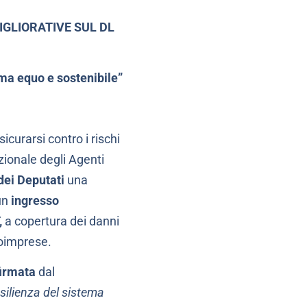
GLIORATIVE SUL DL
ema equo e sostenibile”
icurarsi contro i rischi
ionale degli Agenti
dei Deputati
una
un
ingresso
,
a copertura dei danni
roimprese.
firmata
dal
esilienza del sistema