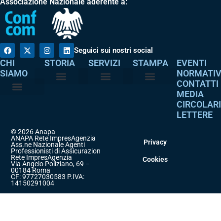
Associazione Nazionale aderente a:
Seguici sui nostri social
CHI
STORIA
SERVIZI
STAMPA
EVENTI
SIAMO
NORMATI
CONTATTI
MEDIA
Perché è nata
I nostri valori
Servizi agli associati
Adempimenti intermediari
Comunicati stampa
Dicono di noi
CIRCOLAR
Atto costitutivo
Codice etico
LETTERE
© 2026 Anapa
ANAPA Rete ImpresAgenzia
Privacy
Ass.ne Nazionale Agenti
Professionisti di Assicurazione
Rete ImpresAgenzia
Cookies
Via Angelo Poliziano, 69 –
00184 Roma
CF: 97727030583 P.IVA:
14150291004