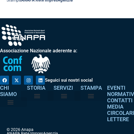
Associazione Nazionale aderente a:
Seguici sui nostri social
CHI
STORIA
SERVIZI
STAMPA
EVENTI
SIAMO
NORMATI
CONTATTI
MEDIA
Perché è nata
I nostri valori
Servizi agli associati
Adempimenti intermediari
Comunicati stampa
Dicono di noi
CIRCOLAR
Atto costitutivo
Codice etico
LETTERE
© 2026 Anapa
ANAPA Rete ImpresAgenzia