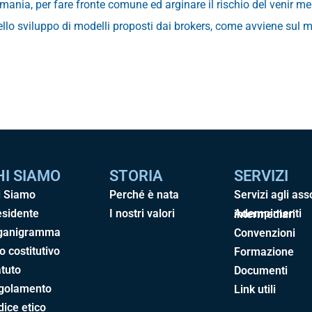
mania, per fare fronte comune ed arginare il rischio del venir me
dello sviluppo di modelli proposti dai brokers, come avviene sul
HI SIAMO
STORIA
SERVIZI
i Siamo
Perché è nata
Servizi agli ass
esidente
I nostri valori
Adempimenti intermediari
ganigramma
Convenzioni
o costitutivo
Formazione
tuto
Documenti
golamento
Link utili
ice etico