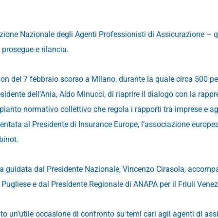
one Nazionale degli Agenti Professionisti di Assicurazione – qua
 prosegue e rilancia.
on del 7 febbraio scorso a Milano, durante la quale circa 500 p
esidente dell’Ania, Aldo Minucci, di riaprire il dialogo con la rap
impianto normativo collettivo che regola i rapporti tra imprese e a
entata al Presidente di Insurance Europe, l’associazione europe
binot.
 guidata dal Presidente Nazionale, Vincenzo Cirasola, accomp
io Pugliese e dal Presidente Regionale di ANAPA per il Friuli Vene
o un’utile occasione di confronto su temi cari agli agenti di ass