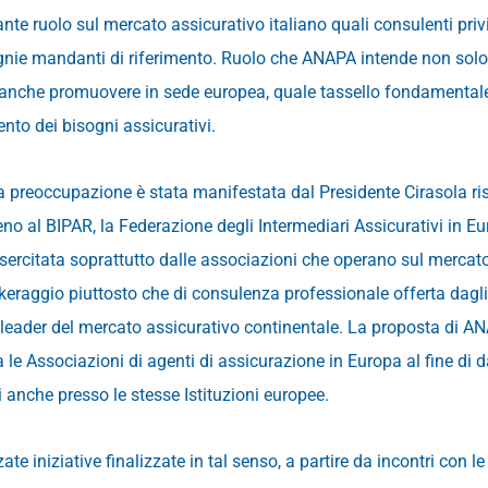
te ruolo sul mercato assicurativo italiano quali consulenti privil
nie mandanti di riferimento. Ruolo che ANAPA intende non solo t
 anche promuovere in sede europea, quale tassello fondamentale 
ento dei bisogni assicurativi.
a preoccupazione è stata manifestata dal Presidente Cirasola ri
eno al BIPAR, la Federazione degli Intermediari Assicurativi in E
esercitata soprattutto dalle associazioni che operano sul merca
okeraggio piuttosto che di consulenza professionale offerta dagli 
eader del mercato assicurativo continentale. La proposta di AN
a le Associazioni di agenti di assicurazione in Europa al fine di da
i anche presso le stesse Istituzioni europee.
te iniziative finalizzate in tal senso, a partire da incontri con l