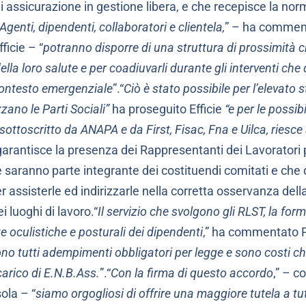
i assicurazione in gestione libera, e che recepisce la norm
Agenti, dipendenti, collaboratori e clientela,
” – ha comment
ficie – “
potranno disporre di una struttura di prossimità c
della loro salute e per coadiuvarli durante gli interventi ch
contesto emergenziale
”.“
Ciò è stato possibile per l’elevato 
zano le Parti Sociali”
ha proseguito Efficie
“e per le possib
 sottoscritto da ANAPA e da First, Fisac, Fna e Uilca, riesce 
 garantisce la presenza dei Rappresentanti dei Lavoratori 
he saranno parte integrante dei costituendi comitati e che
r assisterle ed indirizzarle nella corretta osservanza dell
i luoghi di lavoro.“
Il servizio che svolgono gli RLST, la fo
ite oculistiche e posturali dei dipendenti
,” ha commentato P
no tutti adempimenti obbligatori per legge e sono costi c
arico di E.N.B.Ass.
”.“
Con la firma di questo accordo
,” – c
ola – “
siamo orgogliosi di offrire una maggiore tutela a tut