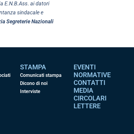
 da E.N.B.Ass
.
ai datori
entanza sindacale e
zia
Segreterie Nazionali
STAMPA
EVENTI
NORMATIVE
ociati
Comunicati stampa
CONTATTI
Dicono di noi
MEDIA
Interviste
CIRCOLARI
LETTERE