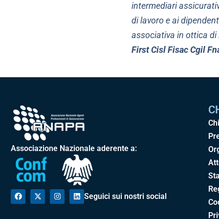
intermediari assicurati
di lavoro e ai dipenden
associativa in ottica di 
First Cisl Fisac Cgil Fn
C
Ch
Pr
Associazione Nazionale aderente a:
Or
Att
Sta
Re
Seguici sui nostri social
Cod
Pr