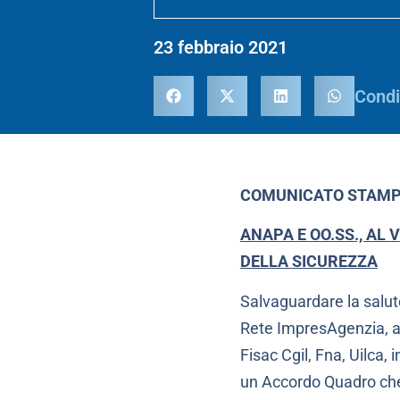
23 febbraio 2021
Condi
COMUNICATO STAM
ANAPA E OO.SS., AL 
DELLA SICUREZZA
Salvaguardare la salute
Rete ImpresAgenzia, ad
Fisac Cgil, Fna, Uilca
un Accordo Quadro che s