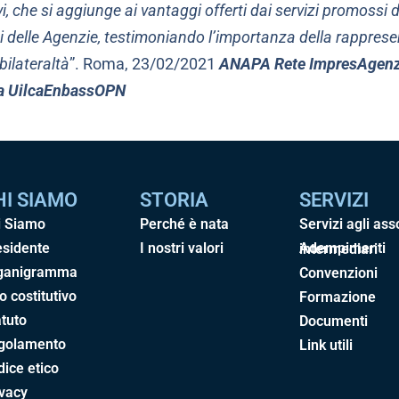
vi, che si aggiunge ai vantaggi offerti dai servizi promossi
ti delle Agenzie, testimoniando l’importanza della rappres
bilateraltà
”. Roma, 23/02/2021
ANAPA Rete ImpresAgen
a Uilca
Enbass
OPN
HI SIAMO
STORIA
SERVIZI
i Siamo
Perché è nata
Servizi agli ass
esidente
I nostri valori
Adempimenti intermediari
ganigramma
Convenzioni
o costitutivo
Formazione
tuto
Documenti
golamento
Link utili
ice etico
ivacy