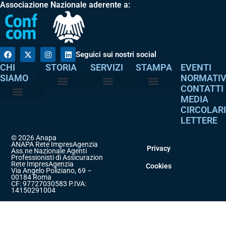
Associazione Nazionale aderente a:
Seguici sui nostri social
CHI
STORIA
SERVIZI
STAMPA
EVENTI
SIAMO
NORMATI
CONTATTI
MEDIA
Perché è nata
I nostri valori
Servizi agli associati
Adempimenti intermediari
Comunicati stampa
Dicono di noi
CIRCOLAR
Atto costitutivo
Codice etico
LETTERE
© 2026 Anapa
ANAPA Rete ImpresAgenzia
Privacy
Ass.ne Nazionale Agenti
Professionisti di Assicurazione
Rete ImpresAgenzia
Cookies
Via Angelo Poliziano, 69 –
00184 Roma
CF: 97727030583 P.IVA:
14150291004